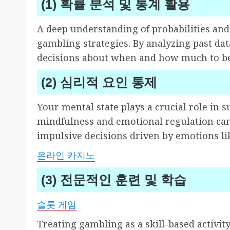
(1) 확률 분석 및 통계 활용
A deep understanding of probabilities and 
gambling strategies. By analyzing past d
decisions about when and how much to be
(2) 심리적 요인 통제
Your mental state plays a crucial role in 
mindfulness and emotional regulation can
impulsive decisions driven by emotions li
온라인 카지노
(3) 전문적인 훈련 및 학습
슬롯 게임
Treating gambling as a skill-based activit