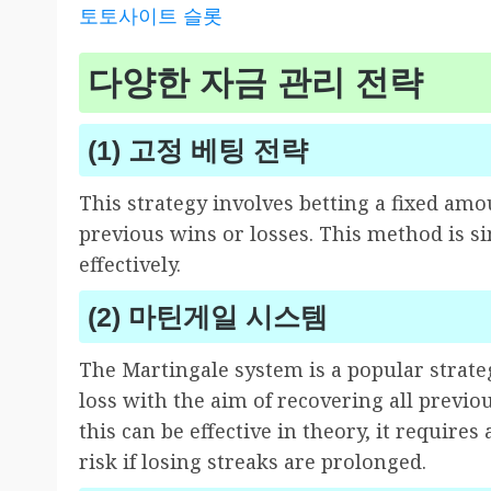
토토사이트 슬롯
다양한 자금 관리 전략
(1) 고정 베팅 전략
This strategy involves betting a fixed am
previous wins or losses. This method is s
effectively.
(2) 마틴게일 시스템
The Martingale system is a popular strate
loss with the aim of recovering all previ
this can be effective in theory, it require
risk if losing streaks are prolonged.