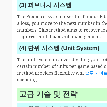
(3) 피보나치 시스템
The Fibonacci system uses the famous Fibo
a loss, you move to the next number in th
numbers. This method aims to recover los
requires careful bankroll management.
(4) 단위 시스템 (Unit System)
The unit system involves dividing your tot
certain number of units per game based on
method provides flexibility whi
슬롯 사이
spending.
고급 기술 및 전략