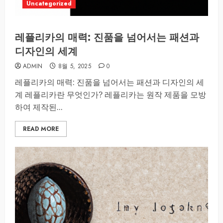
Uncategorized
레플리카의 매력: 진품을 넘어서는 패션과
디자인의 세계
ADMIN
8월 5, 2025
0
레플리카의 매력: 진품을 넘어서는 패션과 디자인의 세
계 레플리카란 무엇인가? 레플리카는 원작 제품을 모방
하여 제작된...
READ MORE