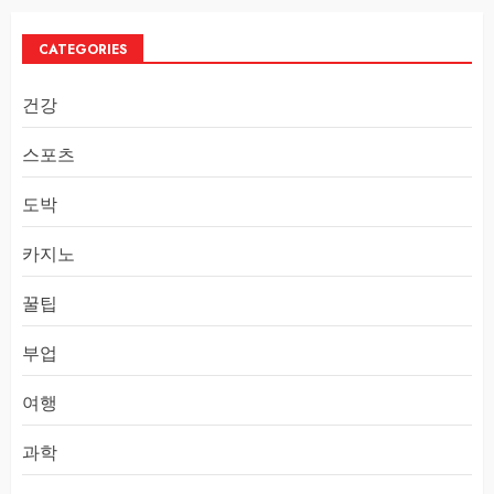
CATEGORIES
건강
스포츠
도박
카지노
꿀팁
부업
여행
과학