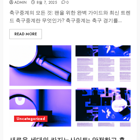
ADMIN
8월 7, 2025
0
축구중계의 모든 것: 팬을 위한 완벽 가이드와 최신 트렌
드 축구중계란 무엇인가? 축구중계는 축구 경기를...
READ MORE
Uncategorized