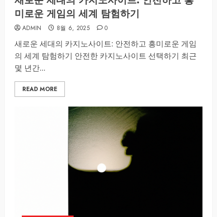
새로운 세대의 카지노사이트: 안전하고 흥
미로운 게임의 세계 탐험하기
ADMIN
8월 6, 2025
0
새로운 세대의 카지노사이트: 안전하고 흥미로운 게임
의 세계 탐험하기 안전한 카지노사이트 선택하기 최근
몇 년간...
READ MORE