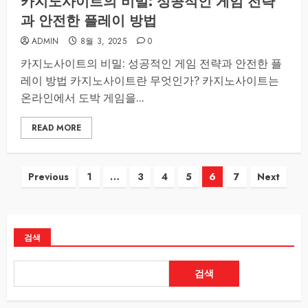
카지노사이트의 비밀: 성공적인 게임 전략
과 안전한 플레이 방법
ADMIN
8월 3, 2025
0
카지노사이트의 비밀: 성공적인 게임 전략과 안전한 플
레이 방법 카지노사이트란 무엇인가? 카지노사이트는
온라인에서 도박 게임을...
READ MORE
글
Previous
1
…
3
4
5
6
7
Next
페
이
검색
지
검색
매