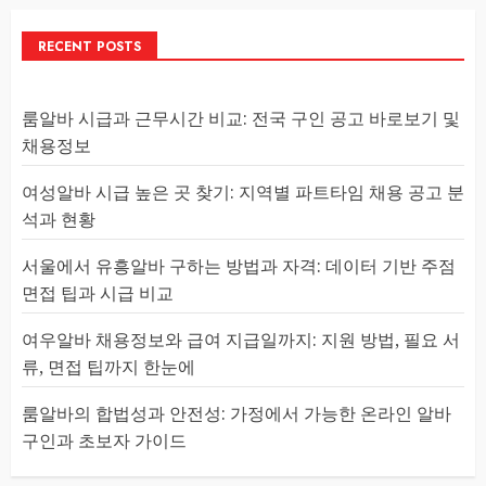
김
RECENT POSTS
룸알바 시급과 근무시간 비교: 전국 구인 공고 바로보기 및
채용정보
여성알바 시급 높은 곳 찾기: 지역별 파트타임 채용 공고 분
석과 현황
서울에서 유흥알바 구하는 방법과 자격: 데이터 기반 주점
면접 팁과 시급 비교
여우알바 채용정보와 급여 지급일까지: 지원 방법, 필요 서
류, 면접 팁까지 한눈에
룸알바의 합법성과 안전성: 가정에서 가능한 온라인 알바
구인과 초보자 가이드