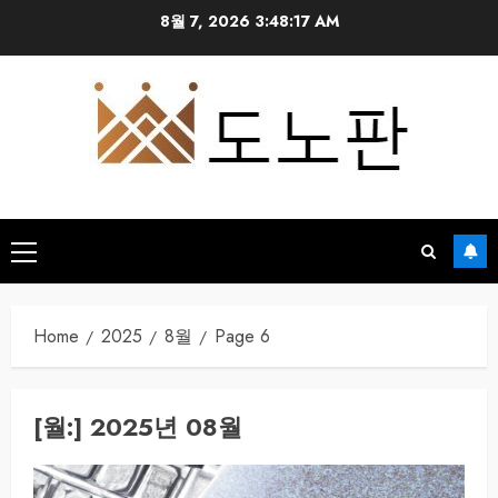
Skip
8월 7, 2026
3:48:18 AM
to
content
Primary
Menu
Home
2025
8월
Page 6
[월:]
2025년 08월