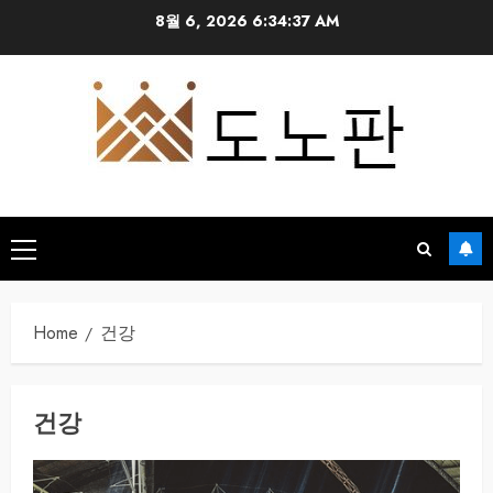
Skip
8월 6, 2026
6:34:38 AM
to
content
Primary
Menu
Home
건강
건강