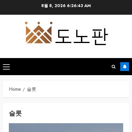
Skip
8월 8, 2026
6:26:43 AM
to
content
Primary
Menu
Home
슬롯
슬롯