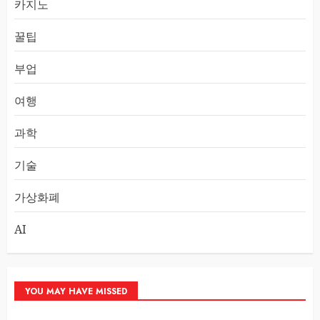
카지노
꿀팁
부업
여행
과학
기술
가상화폐
AI
YOU MAY HAVE MISSED