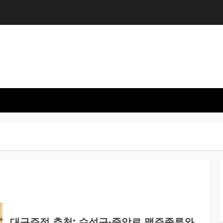
대구주점 추천: 수성구·중앙로 맥주종류와