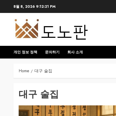
Skip
8월 8, 2026
9:12:22 PM
to
content
개인 정보 정책
문의하기
회사 소개
Home
대구 술집
대구 술집