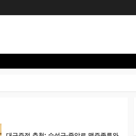
대구주점 추천: 수성구·중앙로 맥주종류와