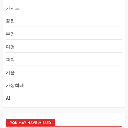
카지노
꿀팁
부업
여행
과학
기술
가상화폐
AI
YOU MAY HAVE MISSED