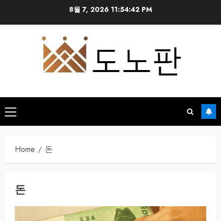
Skip
8월 7, 2026
11:54:43 PM
to
content
Primary
Menu
Home
돈
돈