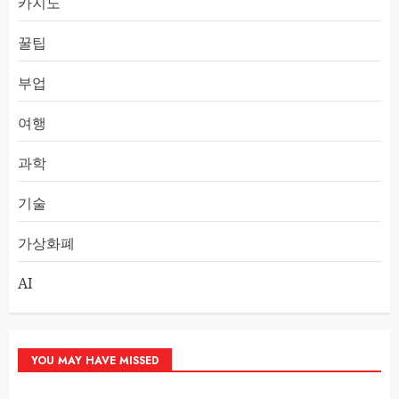
카지노
꿀팁
부업
여행
과학
기술
가상화폐
AI
YOU MAY HAVE MISSED