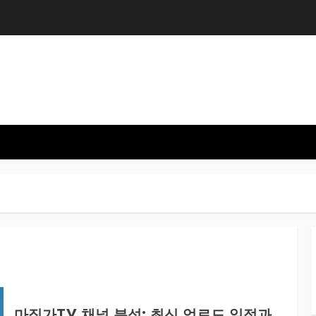
마징가TV 채널 분석: 최신 업로드 일정과