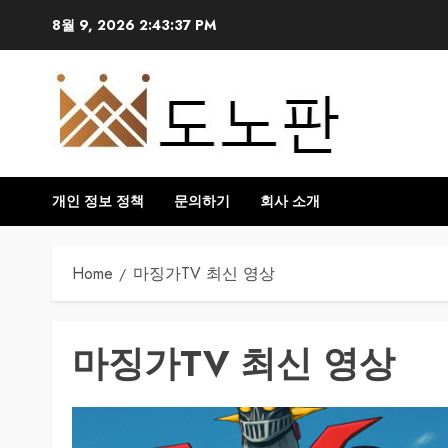
Skip
8월 9, 2026
2:43:37 PM
to
content
개인 정보 정책
문의하기
회사 소개
Home
마징가TV 최신 영상
마징가TV 최신 영상