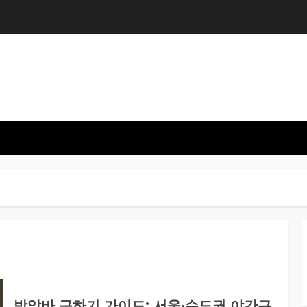
밤알바 구하기 가이드: 서울·수도권 야간근