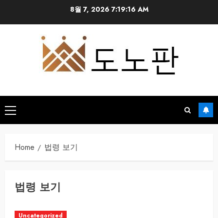
Skip
8월 7, 2026
7:19:16 AM
to
content
Primary
Menu
Home
법령 보기
법령 보기
Uncategorized