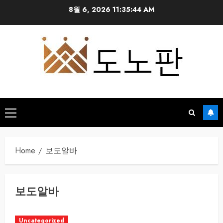
Skip
8월 6, 2026
11:35:44 AM
to
content
Primary
Menu
Home
보도알바
보도알바
Uncategorized