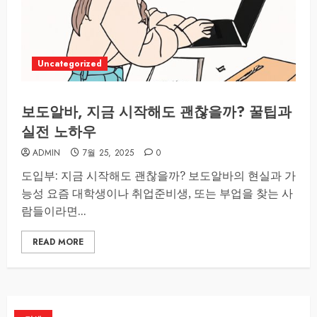
Uncategorized
보도알바, 지금 시작해도 괜찮을까? 꿀팁과
실전 노하우
ADMIN
7월 25, 2025
0
도입부: 지금 시작해도 괜찮을까? 보도알바의 현실과 가
능성 요즘 대학생이나 취업준비생, 또는 부업을 찾는 사
람들이라면...
READ MORE