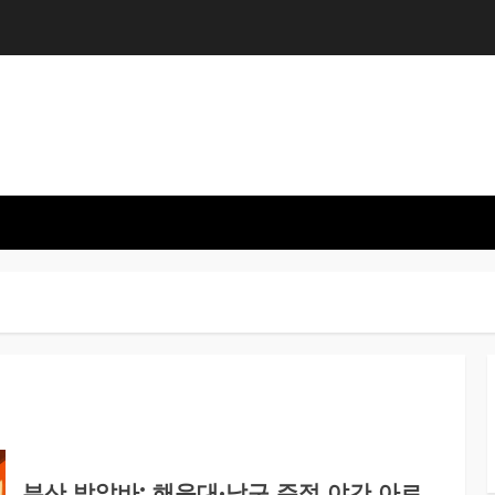
부산 밤알바: 해운대·남구 주점 야간 아르