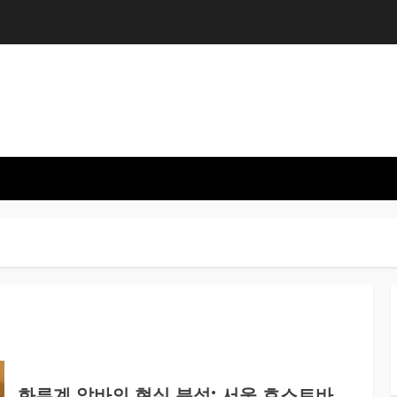
화류계 알바의 현실 분석: 서울 호스트바