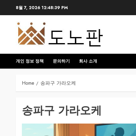
Skip
8월 7, 2026
12:48:40 PM
to
content
개인 정보 정책
문의하기
회사 소개
Home
송파구 가라오케
송파구 가라오케