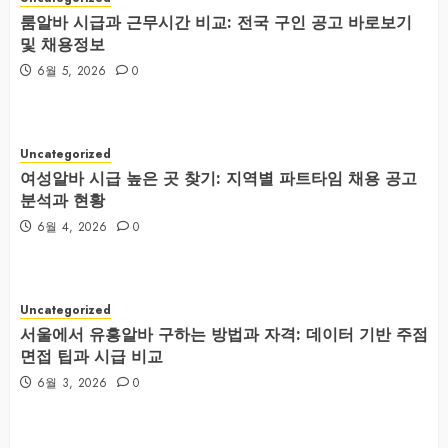
룸알바 시급과 근무시간 비교: 전국 구인 공고 바로보기
및 채용정보
6월 5, 2026
0
Uncategorized
여성알바 시급 높은 곳 찾기: 지역별 파트타임 채용 공고
분석과 현황
6월 4, 2026
0
Uncategorized
서울에서 유흥알바 구하는 방법과 자격: 데이터 기반 주점
면접 팁과 시급 비교
6월 3, 2026
0