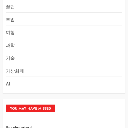
꿀팁
부업
여행
과학
기술
가상화폐
AI
YOU MAY HAVE MISSED
Uncategorized