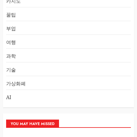
카지노
꿀팁
부업
여행
과학
기술
가상화폐
AI
YOU MAY HAVE MISSED