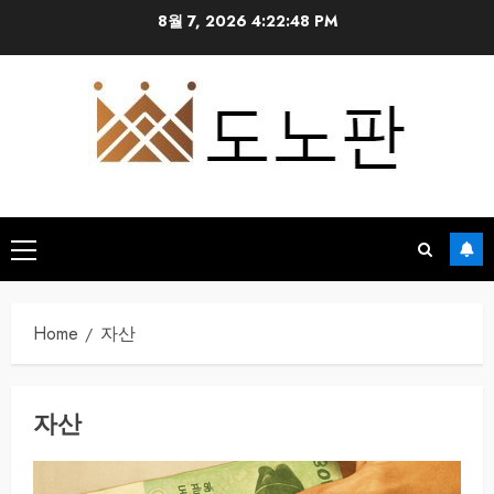
Skip
8월 7, 2026
4:22:48 PM
to
content
Primary
Menu
Home
자산
자산