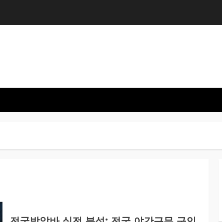
전국밤알바 실전 분석: 전국 야간근무 구인