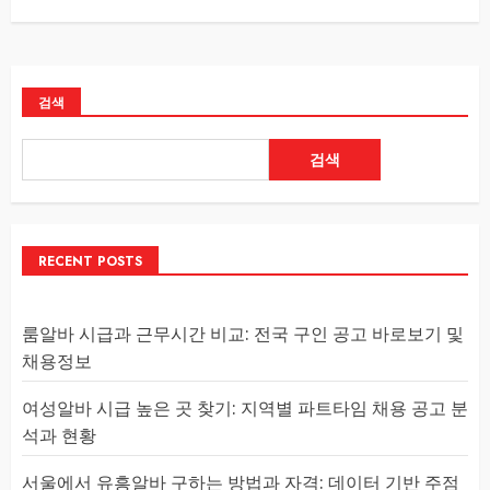
검색
검색
RECENT POSTS
룸알바 시급과 근무시간 비교: 전국 구인 공고 바로보기 및
채용정보
여성알바 시급 높은 곳 찾기: 지역별 파트타임 채용 공고 분
석과 현황
서울에서 유흥알바 구하는 방법과 자격: 데이터 기반 주점