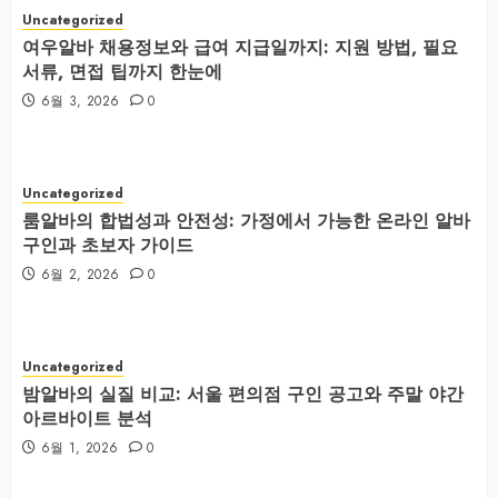
Uncategorized
여우알바 채용정보와 급여 지급일까지: 지원 방법, 필요
서류, 면접 팁까지 한눈에
6월 3, 2026
0
Uncategorized
룸알바의 합법성과 안전성: 가정에서 가능한 온라인 알바
구인과 초보자 가이드
6월 2, 2026
0
Uncategorized
밤알바의 실질 비교: 서울 편의점 구인 공고와 주말 야간
아르바이트 분석
6월 1, 2026
0