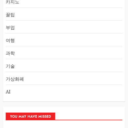
카지노
꿀팁
부업
여행
과학
기술
가상화폐
AI
YOU MAY HAVE MISSED