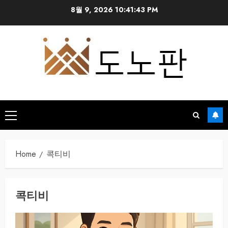
Skip
8월 9, 2026
10:41:43 PM
to
content
Primary
Menu
Home
콕티비
콕티비