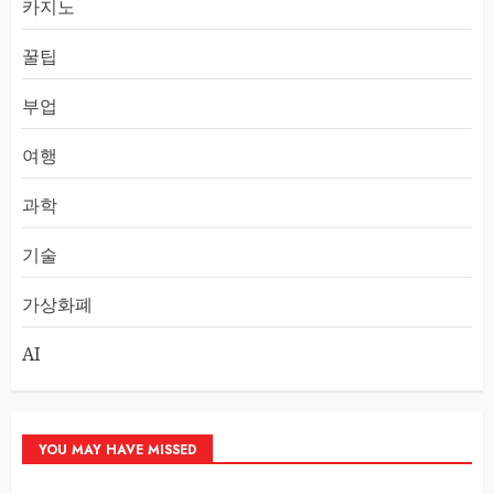
카지노
꿀팁
부업
여행
과학
기술
가상화폐
AI
YOU MAY HAVE MISSED