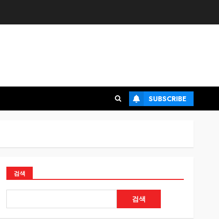
SUBSCRIBE
검색
검색