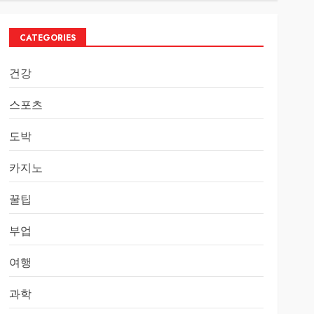
CATEGORIES
건강
스포츠
도박
카지노
꿀팁
부업
여행
과학