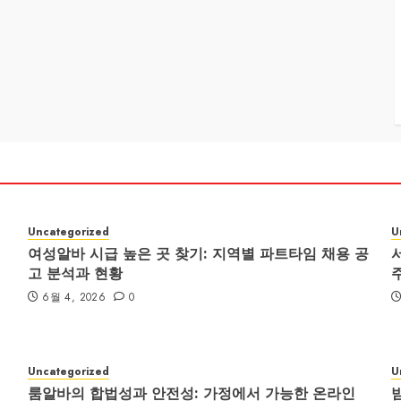
Uncategorized
U
여성알바 시급 높은 곳 찾기: 지역별 파트타임 채용 공
고 분석과 현황
6월 4, 2026
0
Uncategorized
U
룸알바의 합법성과 안전성: 가정에서 가능한 온라인