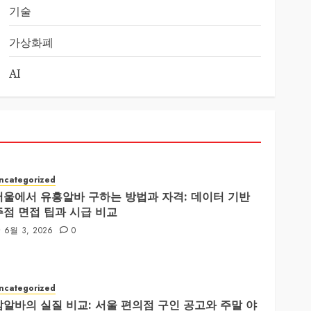
기술
가상화폐
AI
ncategorized
서울에서 유흥알바 구하는 방법과 자격: 데이터 기반
주점 면접 팁과 시급 비교
6월 3, 2026
0
ncategorized
밤알바의 실질 비교: 서울 편의점 구인 공고와 주말 야