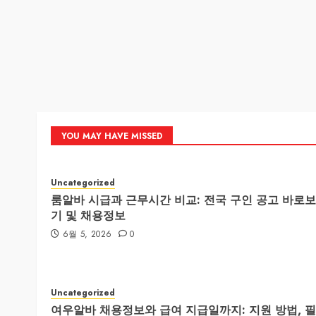
YOU MAY HAVE MISSED
Uncategorized
룸알바 시급과 근무시간 비교: 전국 구인 공고 바로보
기 및 채용정보
6월 5, 2026
0
Uncategorized
여우알바 채용정보와 급여 지급일까지: 지원 방법, 필