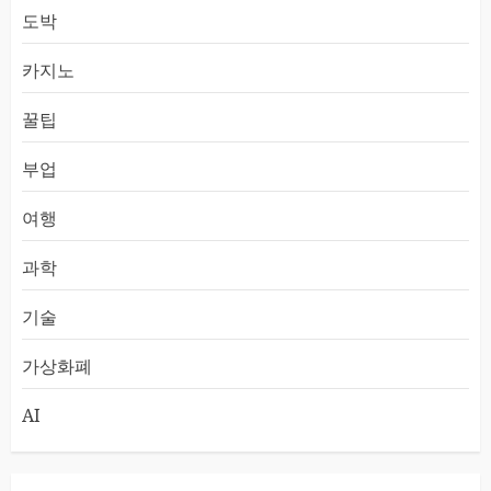
도박
카지노
꿀팁
부업
여행
과학
기술
가상화폐
AI