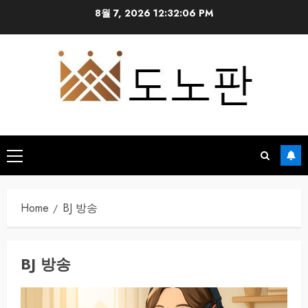
Skip
8월 7, 2026
12:32:06 PM
to
content
Primary
Menu
Home
BJ 방송
BJ 방송