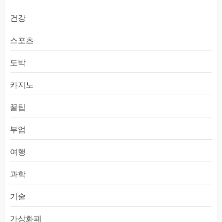
건강
스포츠
도박
카지노
꿀팁
부업
여행
과학
기술
가상화폐