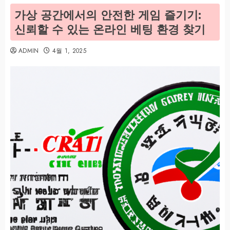
가상 공간에서의 안전한 게임 즐기기:
신뢰할 수 있는 온라인 베팅 환경 찾기
ADMIN
4월 1, 2025