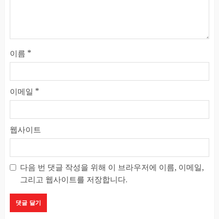
이름
*
이메일
*
웹사이트
다음 번 댓글 작성을 위해 이 브라우저에 이름, 이메일,
그리고 웹사이트를 저장합니다.