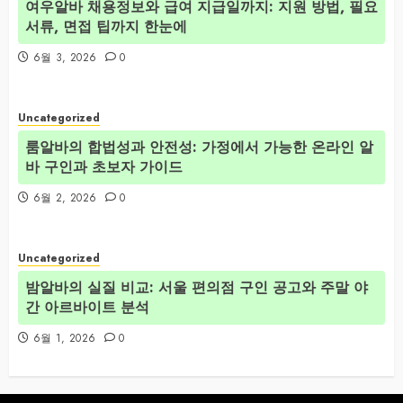
여우알바 채용정보와 급여 지급일까지: 지원 방법, 필요
서류, 면접 팁까지 한눈에
6월 3, 2026
0
Uncategorized
룸알바의 합법성과 안전성: 가정에서 가능한 온라인 알
바 구인과 초보자 가이드
6월 2, 2026
0
Uncategorized
밤알바의 실질 비교: 서울 편의점 구인 공고와 주말 야
간 아르바이트 분석
6월 1, 2026
0