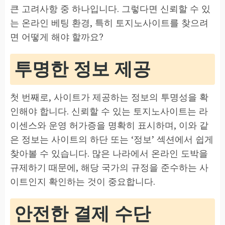
큰 고려사항 중 하나입니다. 그렇다면 신뢰할 수 있
는 온라인 베팅 환경, 특히 토지노사이트를 찾으려
면 어떻게 해야 할까요?
투명한 정보 제공
첫 번째로, 사이트가 제공하는 정보의 투명성을 확
인해야 합니다. 신뢰할 수 있는 토지노사이트는 라
이센스와 운영 허가증을 명확히 표시하며, 이와 같
은 정보는 사이트의 하단 또는 ‘정보’ 섹션에서 쉽게
찾아볼 수 있습니다. 많은 나라에서 온라인 도박을
규제하기 때문에, 해당 국가의 규정을 준수하는 사
이트인지 확인하는 것이 중요합니다.
안전한 결제 수단