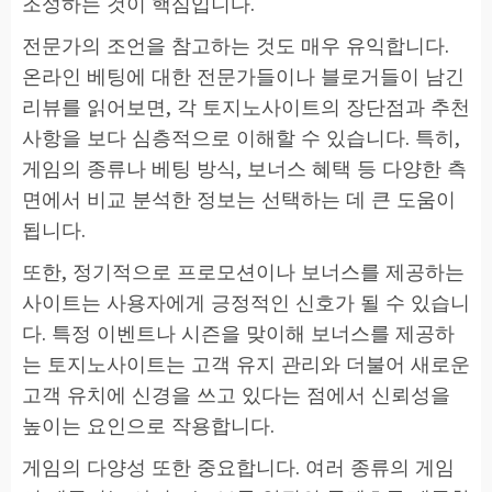
조성하는 것이 핵심입니다.
전문가의 조언을 참고하는 것도 매우 유익합니다.
온라인 베팅에 대한 전문가들이나 블로거들이 남긴
리뷰를 읽어보면, 각 토지노사이트의 장단점과 추천
사항을 보다 심층적으로 이해할 수 있습니다. 특히,
게임의 종류나 베팅 방식, 보너스 혜택 등 다양한 측
면에서 비교 분석한 정보는 선택하는 데 큰 도움이
됩니다.
또한, 정기적으로 프로모션이나 보너스를 제공하는
사이트는 사용자에게 긍정적인 신호가 될 수 있습니
다. 특정 이벤트나 시즌을 맞이해 보너스를 제공하
는 토지노사이트는 고객 유지 관리와 더불어 새로운
고객 유치에 신경을 쓰고 있다는 점에서 신뢰성을
높이는 요인으로 작용합니다.
게임의 다양성 또한 중요합니다. 여러 종류의 게임