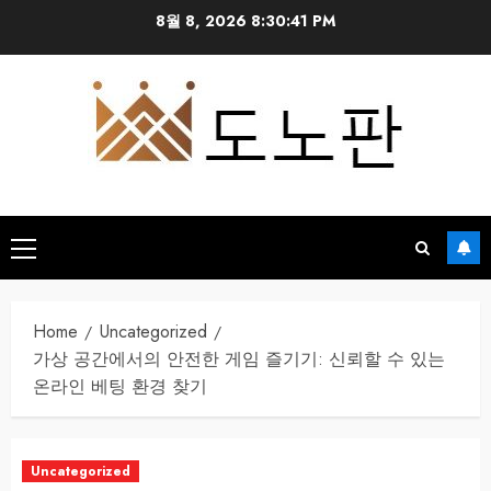
Skip
8월 8, 2026
8:30:42 PM
to
content
Primary
Menu
Home
Uncategorized
가상 공간에서의 안전한 게임 즐기기: 신뢰할 수 있는
온라인 베팅 환경 찾기
Uncategorized