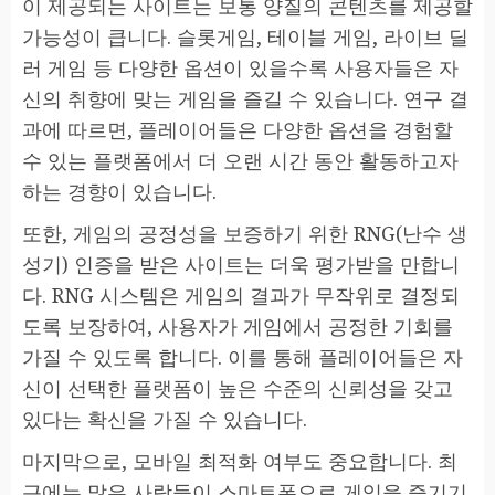
이 제공되는 사이트는 보통 양질의 콘텐츠를 제공할
가능성이 큽니다. 슬롯게임, 테이블 게임, 라이브 딜
러 게임 등 다양한 옵션이 있을수록 사용자들은 자
신의 취향에 맞는 게임을 즐길 수 있습니다. 연구 결
과에 따르면, 플레이어들은 다양한 옵션을 경험할
수 있는 플랫폼에서 더 오랜 시간 동안 활동하고자
하는 경향이 있습니다.
또한, 게임의 공정성을 보증하기 위한 RNG(난수 생
성기) 인증을 받은 사이트는 더욱 평가받을 만합니
다. RNG 시스템은 게임의 결과가 무작위로 결정되
도록 보장하여, 사용자가 게임에서 공정한 기회를
가질 수 있도록 합니다. 이를 통해 플레이어들은 자
신이 선택한 플랫폼이 높은 수준의 신뢰성을 갖고
있다는 확신을 가질 수 있습니다.
마지막으로, 모바일 최적화 여부도 중요합니다. 최
근에는 많은 사람들이 스마트폰으로 게임을 즐기기