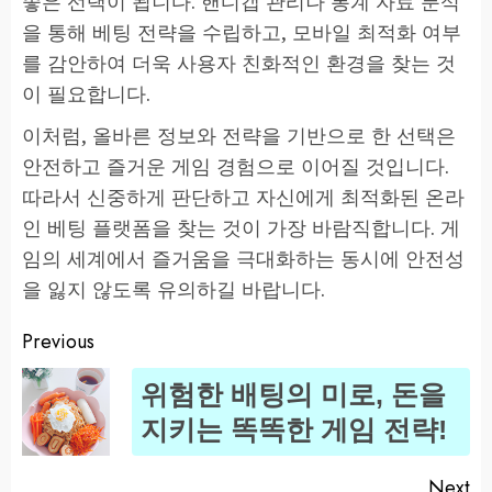
좋은 선택이 됩니다. 핸디캡 관리나 통계 자료 분석
을 통해 베팅 전략을 수립하고, 모바일 최적화 여부
를 감안하여 더욱 사용자 친화적인 환경을 찾는 것
이 필요합니다.
이처럼, 올바른 정보와 전략을 기반으로 한 선택은
안전하고 즐거운 게임 경험으로 이어질 것입니다.
따라서 신중하게 판단하고 자신에게 최적화된 온라
인 베팅 플랫폼을 찾는 것이 가장 바람직합니다. 게
임의 세계에서 즐거움을 극대화하는 동시에 안전성
을 잃지 않도록 유의하길 바랍니다.
Previous
Post
위험한 배팅의 미로, 돈을
navigation
Pr
지키는 똑똑한 게임 전략!
po
Next