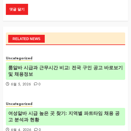
RELATED NEWS
Uncategorized
룸알바 시급과 근무시간 비교: 전국 구인 공고 바로보기
및 채용정보
6월 5, 2026
0
Uncategorized
여성알바 시급 높은 곳 찾기: 지역별 파트타임 채용 공
고 분석과 현황
6월 4, 2026
0