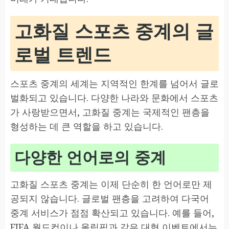
고화질 스포츠 중계의 글
로벌 트렌드
스포츠 중계의 세계는 지역적인 한계를 넘어서 글로
벌화되고 있습니다. 다양한 나라와 문화에서 스포츠
가 사랑받으면서, 고화질 중계는 국제적인 팬층을
형성하는 데 큰 역할을 하고 있습니다.
다양한 언어로의 중계
고화질 스포츠 중계는 이제 단순히 한 언어로만 제
공되지 않습니다. 글로벌 팬층을 고려하여 다국어
중계 서비스가 점점 확산되고 있습니다. 예를 들어,
FIFA 월드컵이나 올림픽과 같은 대형 이벤트에서는