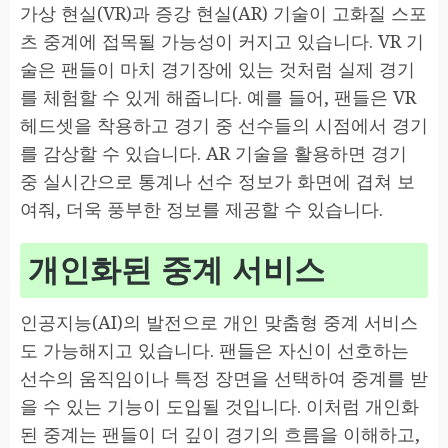
가상 현실(VR)과 증강 현실(AR) 기술이 고화질 스포
츠 중계에 접목될 가능성이 커지고 있습니다. VR 기
술은 팬들이 마치 경기장에 있는 것처럼 실제 경기
를 체험할 수 있게 해줍니다. 예를 들어, 팬들은 VR
헤드셋을 착용하고 경기 중 선수들의 시점에서 경기
를 감상할 수 있습니다. AR 기술을 활용하면 경기
중 실시간으로 통계나 선수 정보가 화면에 겹쳐 보
여줘, 더욱 풍부한 정보를 제공할 수 있습니다.
개인화된 중계 서비스
인공지능(AI)의 발전으로 개인 맞춤형 중계 서비스
도 가능해지고 있습니다. 팬들은 자신이 선호하는
선수의 움직임이나 특정 장면을 선택하여 중계를 받
을 수 있는 기능이 도입될 것입니다. 이처럼 개인화
된 중계는 팬들이 더 깊이 경기의 흐름을 이해하고,