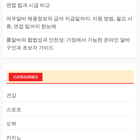
면접 팁과 시급 비교
여우알바 채용정보와 급여 지급일까지: 지원 방법, 필요 서
류, 면접 팁까지 한눈에
룸알바의 합법성과 안전성: 가정에서 가능한 온라인 알바
구인과 초보자 가이드
CATEGORIES
건강
스포츠
도박
카지노