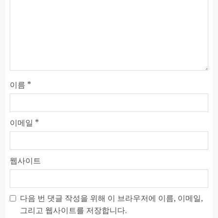
이름
*
이메일
*
웹사이트
다음 번 댓글 작성을 위해 이 브라우저에 이름, 이메일,
그리고 웹사이트를 저장합니다.