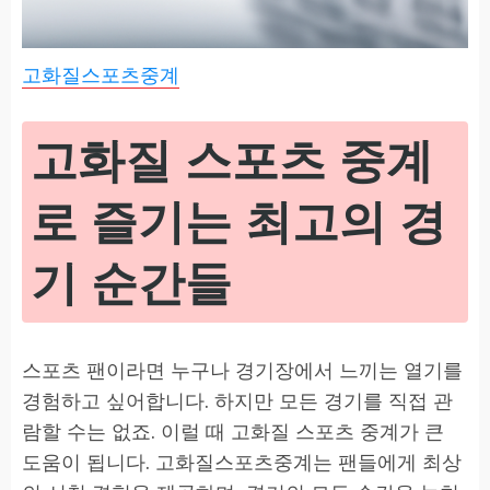
고화질스포츠중계
고화질 스포츠 중계
로 즐기는 최고의 경
기 순간들
스포츠 팬이라면 누구나 경기장에서 느끼는 열기를
경험하고 싶어합니다. 하지만 모든 경기를 직접 관
람할 수는 없죠. 이럴 때 고화질 스포츠 중계가 큰
도움이 됩니다. 고화질스포츠중계는 팬들에게 최상