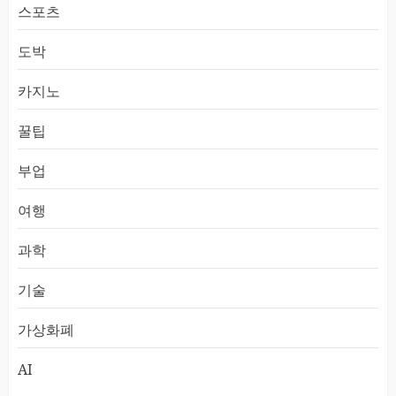
스포츠
도박
카지노
꿀팁
부업
여행
과학
기술
가상화폐
AI