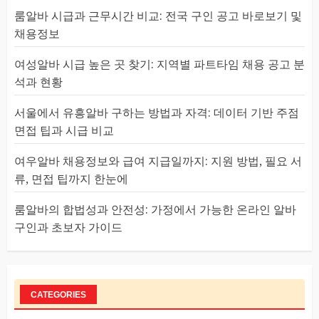
룸알바 시급과 근무시간 비교: 전국 구인 공고 바로보기 및
채용정보
여성알바 시급 높은 곳 찾기: 지역별 파트타임 채용 공고 분
석과 현황
서울에서 유흥알바 구하는 방법과 자격: 데이터 기반 주점
면접 팁과 시급 비교
여우알바 채용정보와 급여 지급일까지: 지원 방법, 필요 서
류, 면접 팁까지 한눈에
룸알바의 합법성과 안전성: 가정에서 가능한 온라인 알바
구인과 초보자 가이드
CATEGORIES