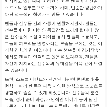
화시키고 있습니다. 이러한 변화는 팬들이 자신을
스포츠의 일부분으로 느끼게 하며, 단순한 방관자가
아닌 적극적인 참여자로 만들고 있습니다.
팬들과 선수들 간의 소통이 원활해지면서, 팬들은
선수들에 대한 이해와 동질감을 느끼게 됩니다. 많
은 선수들이 소셜 미디어를 통해 팬들과 소통하고,
그들의 피드백을 반영하려는 모습을 보이는 것은 이
러한 경향의 한 예입니다. 이는 선수들이 경기장 밖
에서도 팬들과 연결되고 있음을 보여주며, 팬들은
자신이 지지하는 선수와의 유대감을 더욱 깊이 느낄
수 있습니다.
또한, 스포츠 이벤트와 관련된 다양한 콘텐츠가 출
현함에 따라 팬들은 더욱 다양한 방식으로 스포츠를
경험하고 즐길 수 있게 되었습니다. 선수들의 훈련
모습, 경기 준비 과정, 개인적인 이야기 등이 담긴
다큐멘터리나 브이로그는 팬들에게 색다른 시각을