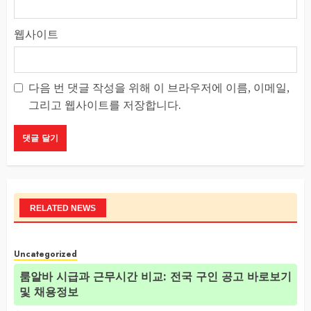
웹사이트
다음 번 댓글 작성을 위해 이 브라우저에 이름, 이메일,
그리고 웹사이트를 저장합니다.
RELATED NEWS
Uncategorized
룸알바 시급과 근무시간 비교: 전국 구인 공고 바로보기
및 채용정보