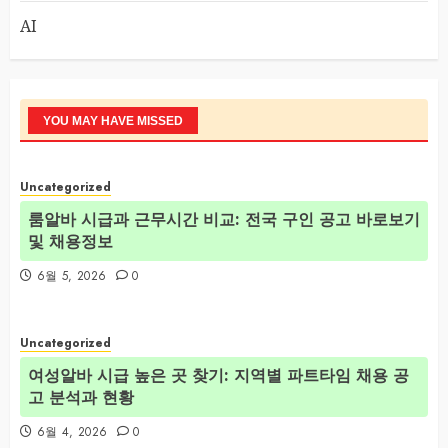
AI
YOU MAY HAVE MISSED
Uncategorized
룸알바 시급과 근무시간 비교: 전국 구인 공고 바로보기
및 채용정보
6월 5, 2026
0
Uncategorized
여성알바 시급 높은 곳 찾기: 지역별 파트타임 채용 공
고 분석과 현황
6월 4, 2026
0