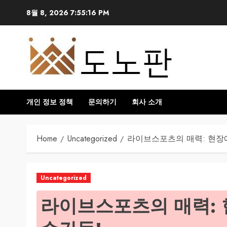
Skip
8월 8, 2026
7:55:17 PM
to
content
개인 정보 정책
문의하기
회사 소개
Home
Uncategorized
라이브스포츠의 매력: 현장
Uncategorized
라이브스포츠의 매력: