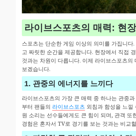
라이브스포츠의 매력: 현장
스포츠는 단순한 게임 이상의 의미를 가집니다. 
고 짜릿한 순간을 제공합니다. 현장에서 직접 
것과는 차원이 다릅니다. 이제 라이브스포츠의 
보겠습니다.
1. 관중의 에너지를 느끼다
라이브스포츠의 가장 큰 매력 중 하나는 관중과
부터 팬들의
라이브스포츠
외침과 함성을 느낄 
원 소리는 선수들에게도 큰 힘이 되며, 관객 또
경험은 혼자서 TV로 경기를 보는 것과는 비교할