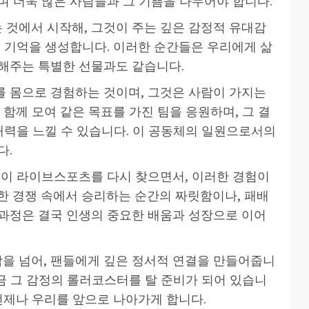
며 더욱 많은 사람들과 그 기쁨을 나누어야 합니다.
것에서 시작해, 그것이 주는 깊은 감정적 유대감
는 기억을 생성합니다. 이러한 순간들은 우리에게 삶
해주는 특별한 선물과도 같습니다.
 몸으로 경험하는 것이며, 그것은 사람이 가지는
 함께 모여 같은 목표를 가진 팀을 응원하며, 그 결
매력을 느낄 수 있습니다. 이 공동체의 일원으로서의
다.
들이 라이브스포츠를 다시 찾으면서, 이러한 경험이
한 경쟁 속에서 승리하는 순간의 짜릿함이나, 패배
과정은 결국 인생의 중요한 배움과 성장으로 이어
을 넘어, 팬들에게 깊은 정서적 연결을 만들어줍니
시금 그 감정의 롤러코스터를 탈 준비가 되어 있습니
언제나 우리를 앞으로 나아가게 합니다.