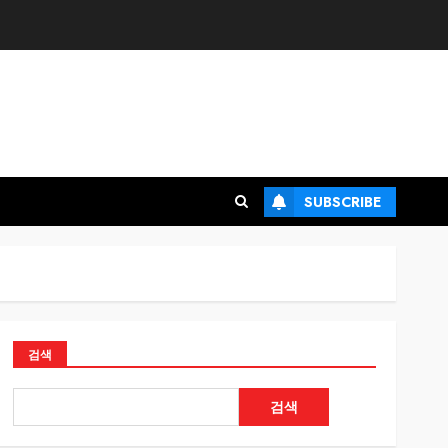
SUBSCRIBE
검색
검색