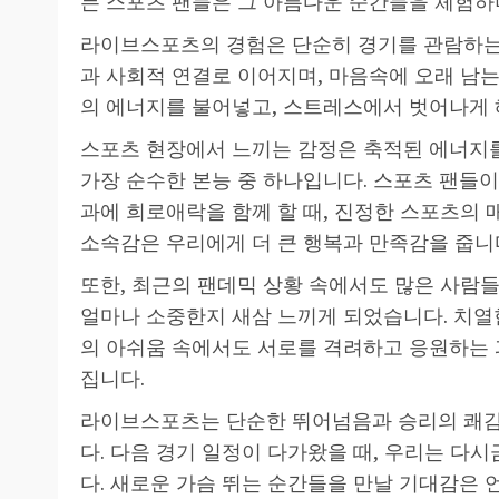
든 스포츠 팬들은 그 아름다운 순간들을 체험하
라이브스포츠의 경험은 단순히 경기를 관람하는 
과 사회적 연결로 이어지며, 마음속에 오래 남
의 에너지를 불어넣고, 스트레스에서 벗어나게 
스포츠 현장에서 느끼는 감정은 축적된 에너지를
가장 순수한 본능 중 하나입니다. 스포츠 팬들이
과에 희로애락을 함께 할 때, 진정한 스포츠의 
소속감은 우리에게 더 큰 행복과 만족감을 줍니
또한, 최근의 팬데믹 상황 속에서도 많은 사람
얼마나 소중한지 새삼 느끼게 되었습니다. 치열
의 아쉬움 속에서도 서로를 격려하고 응원하는 
집니다.
라이브스포츠는 단순한 뛰어넘음과 승리의 쾌감
다. 다음 경기 일정이 다가왔을 때, 우리는 다
다. 새로운 가슴 뛰는 순간들을 만날 기대감은 