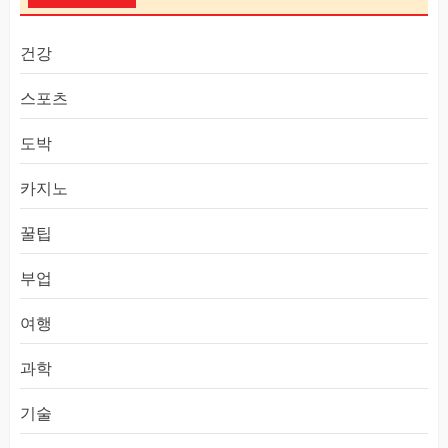
건강
스포츠
도박
카지노
꿀팁
부업
여행
과학
기술