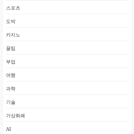
스포츠
도박
카지노
꿀팁
부업
여행
과학
기술
가상화폐
AI