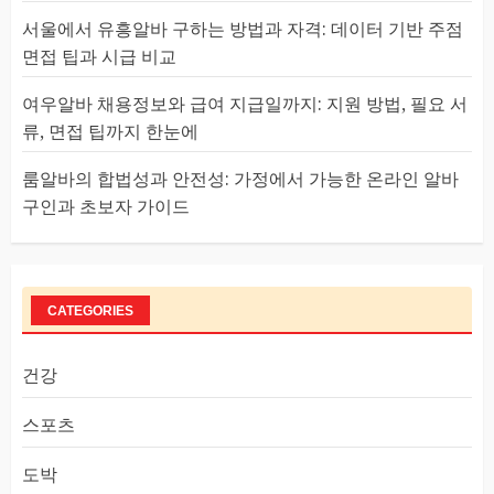
서울에서 유흥알바 구하는 방법과 자격: 데이터 기반 주점
면접 팁과 시급 비교
여우알바 채용정보와 급여 지급일까지: 지원 방법, 필요 서
류, 면접 팁까지 한눈에
룸알바의 합법성과 안전성: 가정에서 가능한 온라인 알바
구인과 초보자 가이드
CATEGORIES
건강
스포츠
도박