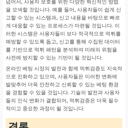
넘어서, 사용자 보호를 위한 다양한 혁신적인 방법
을 모색할 것입니다. 예를 들어, 사용자들이 쉽게 신
고할 수 있는 시스템과, 신고 내용을 바탕으로 빠르
게 대응할 수 있는 프로세스가 마련될 것입니다. 이
러한 시스템은 사용자들이 보다 적극적으로 먹튀를
예방할 수 있도록 돕고, 신고를 통해 수집된 데이터
를 기반으로 먹튀 패턴을 분석하여 미래의 위험을
사전에 방지할 수 있는 기반이 될 것입니다.
온라인 베팅 시장의 발전과 함께 먹튀검증도 지속적
으로 진화하고 있으며, 사용자들은 이러한 변화에
발맞추어 더욱 안전하고 신뢰할 수 있는 베팅 환경
을 경험할 수 있을 것입니다. 기술의 발전과 사용자
들의 인식 변화가 결합되어, 먹튀검증은 더욱 필수
적이고 중요한 과정이 될 것입니다.
결론