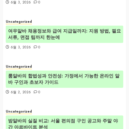
6월 3, 2026
0
Uncategorized
여우알바 채용정보와 급여 지급일까지: 지원 방법, 필요
서류, 면접 팁까지 한눈에
6월 3, 2026
0
Uncategorized
룸알바의 합법성과 안전성: 가정에서 가능한 온라인 알
바 구인과 초보자 가이드
6월 2, 2026
0
Uncategorized
밤알바의 실질 비교: 서울 편의점 구인 공고와 주말 야
간 아르바이트 분석