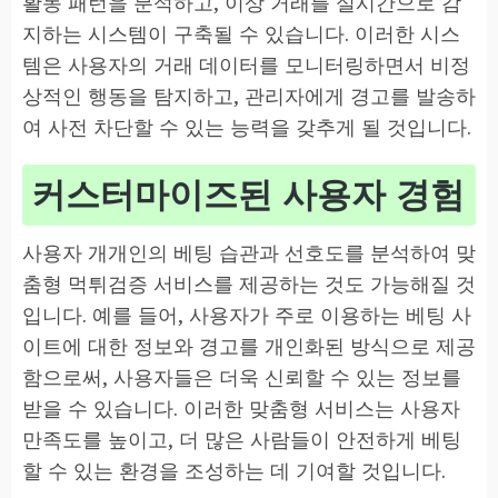
활동 패턴을 분석하고, 이상 거래를 실시간으로 감
지하는 시스템이 구축될 수 있습니다. 이러한 시스
템은 사용자의 거래 데이터를 모니터링하면서 비정
상적인 행동을 탐지하고, 관리자에게 경고를 발송하
여 사전 차단할 수 있는 능력을 갖추게 될 것입니다.
커스터마이즈된 사용자 경험
사용자 개개인의 베팅 습관과 선호도를 분석하여 맞
춤형 먹튀검증 서비스를 제공하는 것도 가능해질 것
입니다. 예를 들어, 사용자가 주로 이용하는 베팅 사
이트에 대한 정보와 경고를 개인화된 방식으로 제공
함으로써, 사용자들은 더욱 신뢰할 수 있는 정보를
받을 수 있습니다. 이러한 맞춤형 서비스는 사용자
만족도를 높이고, 더 많은 사람들이 안전하게 베팅
할 수 있는 환경을 조성하는 데 기여할 것입니다.