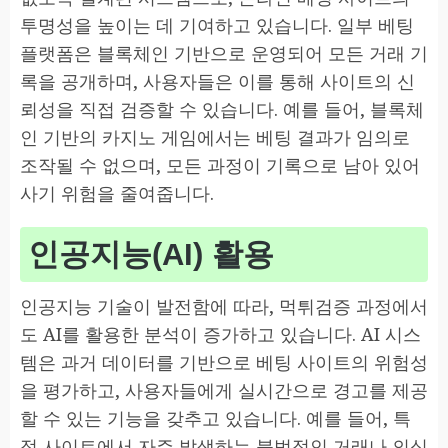
투명성을 높이는 데 기여하고 있습니다. 일부 베팅
플랫폼은 블록체인 기반으로 운영되어 모든 거래 기
록을 공개하며, 사용자들은 이를 통해 사이트의 신
뢰성을 직접 검증할 수 있습니다. 예를 들어, 블록체
인 기반의 카지노 게임에서는 베팅 결과가 임의로
조작될 수 없으며, 모든 과정이 기록으로 남아 있어
사기 위험을 줄여줍니다.
인공지능(AI) 활용
인공지능 기술이 발전함에 따라, 먹튀검증 과정에서
도 AI를 활용한 분석이 증가하고 있습니다. AI 시스
템은 과거 데이터를 기반으로 베팅 사이트의 위험성
을 평가하고, 사용자들에게 실시간으로 경고를 제공
할 수 있는 기능을 갖추고 있습니다. 예를 들어, 특
정 사이트에서 자주 발생하는 불법적인 거래나 의심