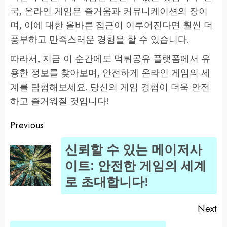
국, 온라인 게임은 즐거움과 커뮤니케이션의 장이
며, 이에 대한 올바른 접근이 이루어진다면 훨씬 더
풍부하고 만족스러운 경험을 할 수 있습니다.
따라서, 지금 이 순간에도 먹튀공유 플랫폼에서 유
용한 정보를 찾아보며, 안전하게 온라인 게임의 세
계를 탐험해보세요. 당신의 게임 경험이 더욱 안전
하고 즐거워질 것입니다!
Previous
Post
신뢰할 수 있는 메이저사
navigation
Pr
이트: 안전한 게임의 세계
po
로 초대합니다!
Next