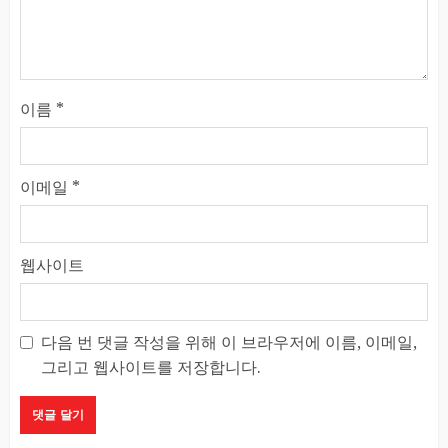
이름
*
이메일
*
웹사이트
다음 번 댓글 작성을 위해 이 브라우저에 이름, 이메일,
그리고 웹사이트를 저장합니다.