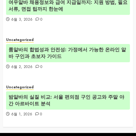
여우알바 채용정보와 급여 지급일까지: 지원 방법, 필요
서류, 면접 팁까지 한눈에
6월 3, 2026
0
Uncategorized
룸알바의 합법성과 안전성: 가정에서 가능한 온라인 알
바 구인과 초보자 가이드
6월 2, 2026
0
Uncategorized
밤알바의 실질 비교: 서울 편의점 구인 공고와 주말 야
간 아르바이트 분석
6월 1, 2026
0