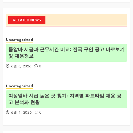
RELATED NEWS
Uncategorized
룸알바 시급과 근무시간 비교: 전국 구인 공고 바로보기
및 채용정보
6월 5, 2026
0
Uncategorized
여성알바 시급 높은 곳 찾기: 지역별 파트타임 채용 공
고 분석과 현황
6월 4, 2026
0