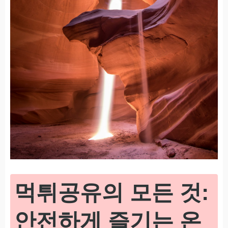
먹튀공유의 모든 것:
안전하게 즐기는 온