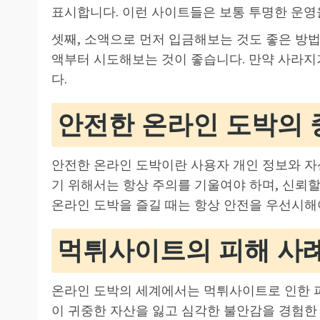
표시합니다. 이런 사이트들은 보통 투명한 운영을
셋째, 소액으로 먼저 입금해보는 것도 좋은 방법
액부터 시도해보는 것이 좋습니다. 만약 사라지
다.
안전한 온라인 도박의
안전한 온라인 도박이란 사용자 개인 정보와 자
기 위해서는 항상 주의를 기울여야 하며, 신뢰할
온라인 도박을 즐길 때는 항상 안전을 우선시해
먹튀사이트의 피해 사례
온라인 도박의 세계에서는 먹튀사이트로 인한 피
이 귀중한 자산을 잃고 심각한 불안감을 경험한 