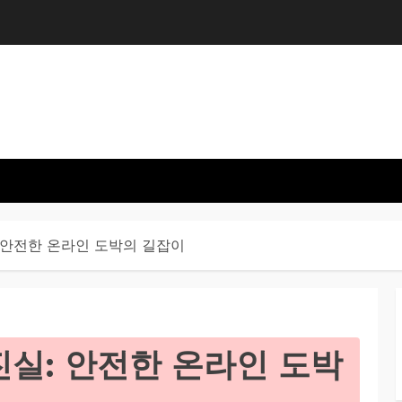
 안전한 온라인 도박의 길잡이
실: 안전한 온라인 도박