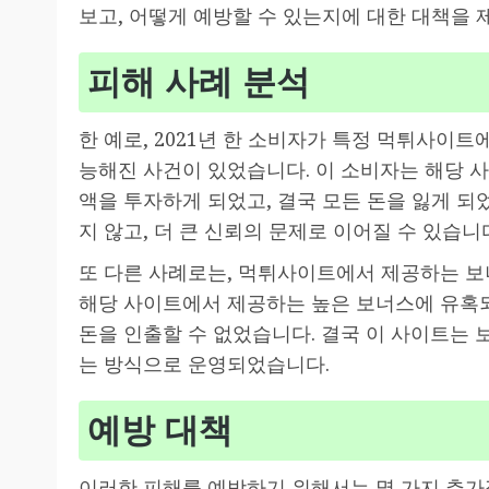
보고, 어떻게 예방할 수 있는지에 대한 대책을
피해 사례 분석
한 예로, 2021년 한 소비자가 특정 먹튀사이트
능해진 사건이 있었습니다. 이 소비자는 해당 
액을 투자하게 되었고, 결국 모든 돈을 잃게 되
지 않고, 더 큰 신뢰의 문제로 이어질 수 있습니
또 다른 사례로는, 먹튀사이트에서 제공하는 
해당 사이트에서 제공하는 높은 보너스에 유혹되
돈을 인출할 수 없었습니다. 결국 이 사이트는 
는 방식으로 운영되었습니다.
예방 대책
이러한 피해를 예방하기 위해서는 몇 가지 추가