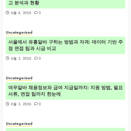
고 분석과 현황
6월 4, 2026
0
Uncategorized
서울에서 유흥알바 구하는 방법과 자격: 데이터 기반 주
점 면접 팁과 시급 비교
6월 3, 2026
0
Uncategorized
여우알바 채용정보와 급여 지급일까지: 지원 방법, 필요
서류, 면접 팁까지 한눈에
6월 3, 2026
0
Uncategorized