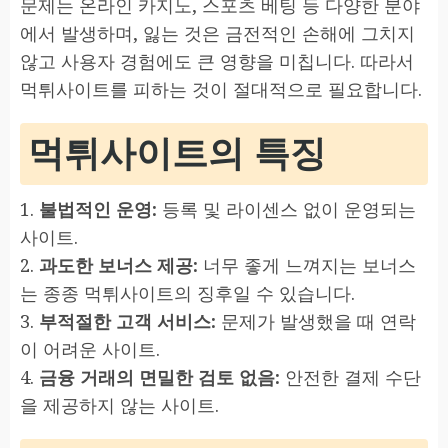
문제는 온라인 카지노, 스포츠 베팅 등 다양한 분야
에서 발생하며, 잃는 것은 금전적인 손해에 그치지
않고 사용자 경험에도 큰 영향을 미칩니다. 따라서
먹튀사이트를 피하는 것이 절대적으로 필요합니다.
먹튀사이트의 특징
1.
불법적인 운영:
등록 및 라이센스 없이 운영되는
사이트.
2.
과도한 보너스 제공:
너무 좋게 느껴지는 보너스
는 종종 먹튀사이트의 징후일 수 있습니다.
3.
부적절한 고객 서비스:
문제가 발생했을 때 연락
이 어려운 사이트.
4.
금융 거래의 면밀한 검토 없음:
안전한 결제 수단
을 제공하지 않는 사이트.