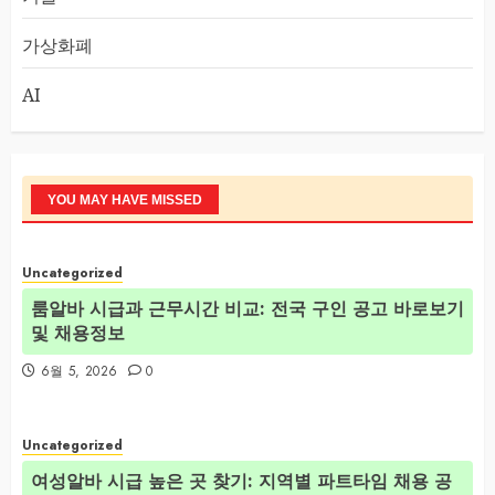
가상화폐
AI
YOU MAY HAVE MISSED
Uncategorized
룸알바 시급과 근무시간 비교: 전국 구인 공고 바로보기
및 채용정보
6월 5, 2026
0
Uncategorized
여성알바 시급 높은 곳 찾기: 지역별 파트타임 채용 공