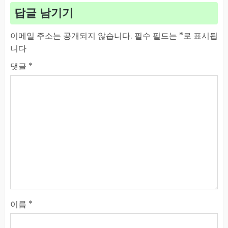
답글 남기기
이메일 주소는 공개되지 않습니다.
필수 필드는
*
로 표시됩
니다
댓글
*
이름
*