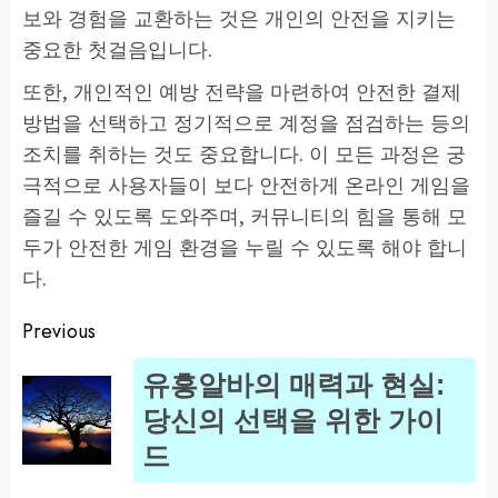
보와 경험을 교환하는 것은 개인의 안전을 지키는
중요한 첫걸음입니다.
또한, 개인적인 예방 전략을 마련하여 안전한 결제
방법을 선택하고 정기적으로 계정을 점검하는 등의
조치를 취하는 것도 중요합니다. 이 모든 과정은 궁
극적으로 사용자들이 보다 안전하게 온라인 게임을
즐길 수 있도록 도와주며, 커뮤니티의 힘을 통해 모
두가 안전한 게임 환경을 누릴 수 있도록 해야 합니
다.
Previous
Post
유흥알바의 매력과 현실:
navigation
Pr
당신의 선택을 위한 가이
po
드