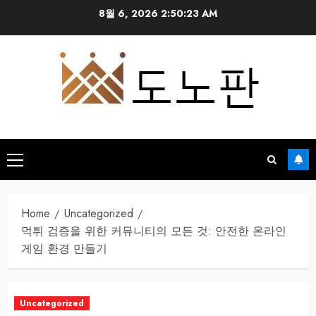
Skip
8월 6, 2026
2:50:24 AM
to
content
Primary
Menu
Home
Uncategorized
먹튀 검증을 위한 커뮤니티의 모든 것: 안전한 온라인
게임 환경 만들기
Uncategorized