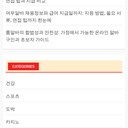
면접 팁과 시급 비교
여우알바 채용정보와 급여 지급일까지: 지원 방법, 필요 서
류, 면접 팁까지 한눈에
룸알바의 합법성과 안전성: 가정에서 가능한 온라인 알바
구인과 초보자 가이드
CATEGORIES
건강
스포츠
도박
카지노