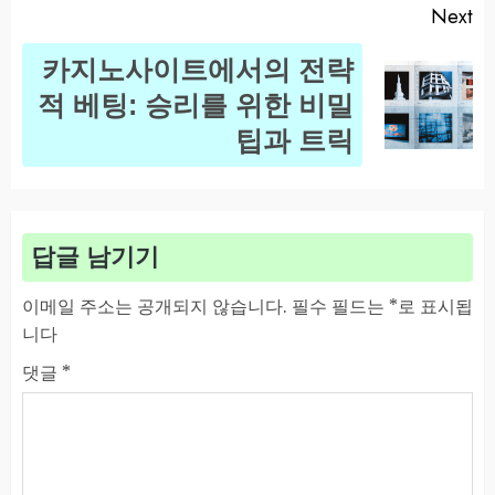
Next
카지노사이트에서의 전략
Next
적 베팅: 승리를 위한 비밀
post:
팁과 트릭
답글 남기기
이메일 주소는 공개되지 않습니다.
필수 필드는
*
로 표시됩
니다
댓글
*