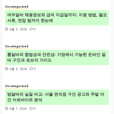
Uncategorized
여우알바 채용정보와 급여 지급일까지: 지원 방법, 필요
서류, 면접 팁까지 한눈에
6월 3, 2026
0
Uncategorized
룸알바의 합법성과 안전성: 가정에서 가능한 온라인 알
바 구인과 초보자 가이드
6월 2, 2026
0
Uncategorized
밤알바의 실질 비교: 서울 편의점 구인 공고와 주말 야
간 아르바이트 분석
6월 1, 2026
0