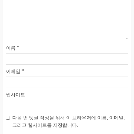
이름
*
이메일
*
웹사이트
다음 번 댓글 작성을 위해 이 브라우저에 이름, 이메일,
그리고 웹사이트를 저장합니다.