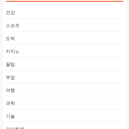
건강
스포츠
도박
카지노
꿀팁
부업
여행
과학
기술
가상화폐