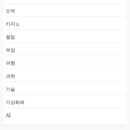
도박
카지노
꿀팁
부업
여행
과학
기술
가상화폐
AI