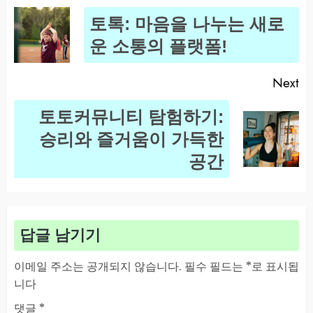
Post
토톡: 마음을 나누는 새로
navigation
Pr
운 소통의 플랫폼!
po
Next
토토커뮤니티 탐험하기:
Next
승리와 즐거움이 가득한
post:
공간
답글 남기기
이메일 주소는 공개되지 않습니다.
필수 필드는
*
로 표시됩
니다
댓글
*