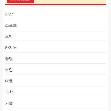
건강
스포츠
도박
카지노
꿀팁
부업
여행
과학
기술