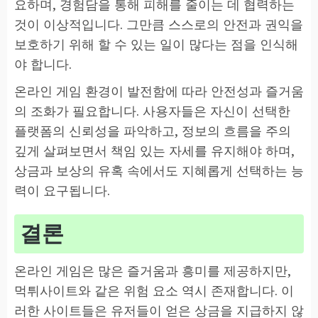
요하며, 경험담을 통해 피해를 줄이는 데 협력하는
것이 이상적입니다. 그만큼 스스로의 안전과 권익을
보호하기 위해 할 수 있는 일이 많다는 점을 인식해
야 합니다.
온라인 게임 환경이 발전함에 따라 안전성과 즐거움
의 조화가 필요합니다. 사용자들은 자신이 선택한
플랫폼의 신뢰성을 파악하고, 정보의 흐름을 주의
깊게 살펴보면서 책임 있는 자세를 유지해야 하며,
상금과 보상의 유혹 속에서도 지혜롭게 선택하는 능
력이 요구됩니다.
결론
온라인 게임은 많은 즐거움과 흥미를 제공하지만,
먹튀사이트와 같은 위험 요소 역시 존재합니다. 이
러한 사이트들은 유저들이 얻은 상금을 지급하지 않