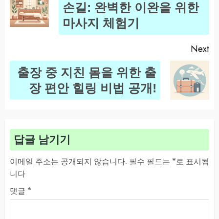
Pr
손길: 완벽한 이완을 위한
po
마사지 체험기
Next
출장 중 지친 몸을 위한 출
Next
장 편안 힐링 비법 공개!
post:
답글 남기기
이메일 주소는 공개되지 않습니다.
필수 필드는
*
로 표시됩
니다
댓글
*