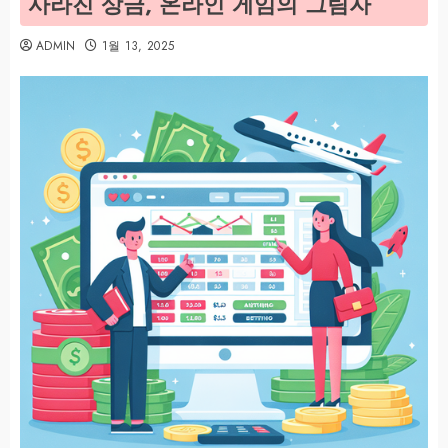
사라진 상금, 온라인 게임의 그림자
ADMIN
1월 13, 2025