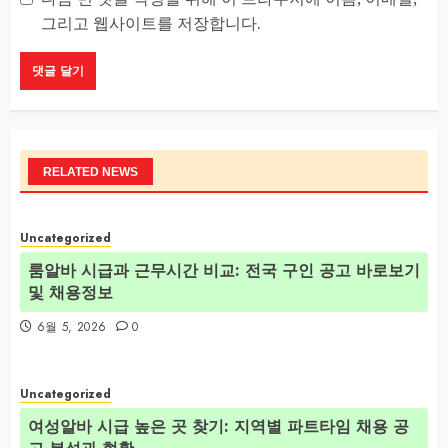
그리고 웹사이트를 저장합니다.
RELATED NEWS
Uncategorized
룸알바 시급과 근무시간 비교: 전국 구인 공고 바로보기
및 채용정보
6월 5, 2026
0
Uncategorized
여성알바 시급 높은 곳 찾기: 지역별 파트타임 채용 공