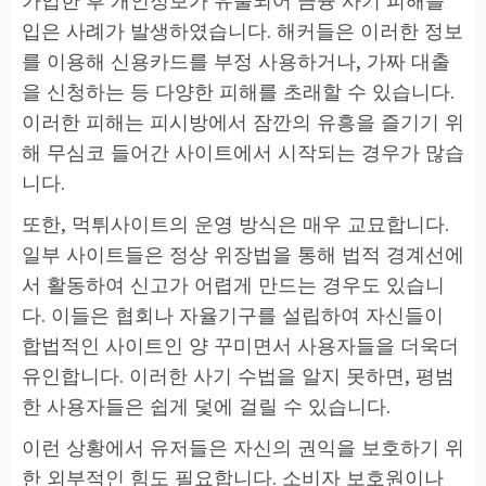
가입한 후 개인정보가 유출되어 금융 사기 피해를
입은 사례가 발생하였습니다. 해커들은 이러한 정보
를 이용해 신용카드를 부정 사용하거나, 가짜 대출
을 신청하는 등 다양한 피해를 초래할 수 있습니다.
이러한 피해는 피시방에서 잠깐의 유흥을 즐기기 위
해 무심코 들어간 사이트에서 시작되는 경우가 많습
니다.
또한, 먹튀사이트의 운영 방식은 매우 교묘합니다.
일부 사이트들은 정상 위장법을 통해 법적 경계선에
서 활동하여 신고가 어렵게 만드는 경우도 있습니
다. 이들은 협회나 자율기구를 설립하여 자신들이
합법적인 사이트인 양 꾸미면서 사용자들을 더욱더
유인합니다. 이러한 사기 수법을 알지 못하면, 평범
한 사용자들은 쉽게 덫에 걸릴 수 있습니다.
이런 상황에서 유저들은 자신의 권익을 보호하기 위
한 외부적인 힘도 필요합니다. 소비자 보호원이나