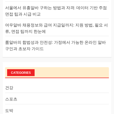
서울에서 유흥알바 구하는 방법과 자격: 데이터 기반 주점
면접 팁과 시급 비교
여우알바 채용정보와 급여 지급일까지: 지원 방법, 필요 서
류, 면접 팁까지 한눈에
룸알바의 합법성과 안전성: 가정에서 가능한 온라인 알바
구인과 초보자 가이드
CATEGORIES
건강
스포츠
도박