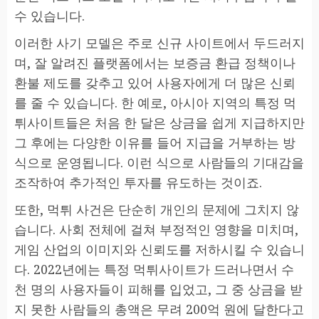
수 있습니다.
이러한 사기 모델은 주로 신규 사이트에서 두드러지
며, 잘 알려진 플랫폼에서는 보증금 환급 정책이나
환불 제도를 갖추고 있어 사용자에게 더 많은 신뢰
를 줄 수 있습니다. 한 예로, 아시아 지역의 특정 먹
튀사이트들은 처음 한 달은 상금을 쉽게 지급하지만
그 후에는 다양한 이유를 들어 지급을 거부하는 방
식으로 운영됩니다. 이런 식으로 사람들의 기대감을
조작하여 추가적인 투자를 유도하는 것이죠.
또한, 먹튀 사건은 단순히 개인의 문제에 그치지 않
습니다. 사회 전체에 걸쳐 부정적인 영향을 미치며,
게임 산업의 이미지와 신뢰도를 저하시킬 수 있습니
다. 2022년에는 특정 먹튀사이트가 드러나면서 수
천 명의 사용자들이 피해를 입었고, 그 중 상금을 받
지 못한 사람들의 총액은 무려 200억 원에 달한다고