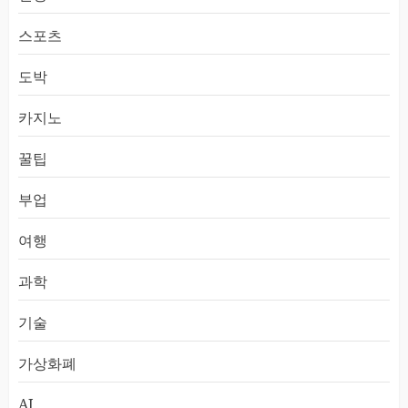
스포츠
도박
카지노
꿀팁
부업
여행
과학
기술
가상화폐
AI