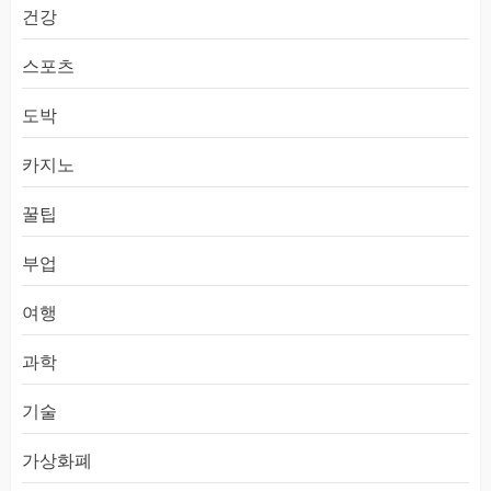
건강
스포츠
도박
카지노
꿀팁
부업
여행
과학
기술
가상화폐