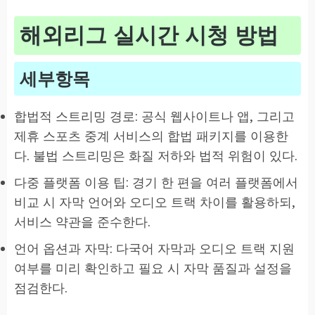
해외리그 실시간 시청 방법
세부항목
합법적 스트리밍 경로: 공식 웹사이트나 앱, 그리고
제휴 스포츠 중계 서비스의 합법 패키지를 이용한
다. 불법 스트리밍은 화질 저하와 법적 위험이 있다.
다중 플랫폼 이용 팁: 경기 한 편을 여러 플랫폼에서
비교 시 자막 언어와 오디오 트랙 차이를 활용하되,
서비스 약관을 준수한다.
언어 옵션과 자막: 다국어 자막과 오디오 트랙 지원
여부를 미리 확인하고 필요 시 자막 품질과 설정을
점검한다.