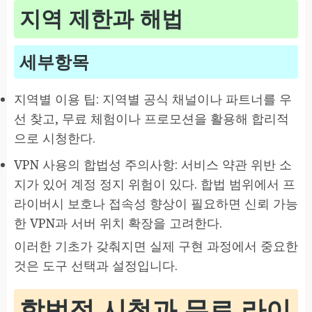
지역 제한과 해법
세부항목
지역별 이용 팁: 지역별 공식 채널이나 파트너를 우
선 찾고, 무료 체험이나 프로모션을 활용해 합리적
으로 시청한다.
VPN 사용의 합법성 주의사항: 서비스 약관 위반 소
지가 있어 계정 정지 위험이 있다. 합법 범위에서 프
라이버시 보호나 접속성 향상이 필요하면 신뢰 가능
한 VPN과 서버 위치 확장을 고려한다.
이러한 기초가 갖춰지면 실제 구현 과정에서 중요한
것은 도구 선택과 설정입니다.
합법적 시청과 무료 라이