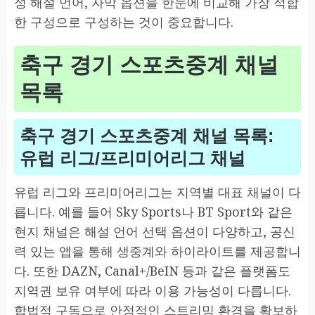
성 해설 언어, 자막 옵션을 한눈에 비교해 가장 적합
한 구성으로 구성하는 것이 중요합니다.
축구 경기 스포츠중계 채널
목록
축구 경기 스포츠중계 채널 목록:
유럽 리그/프리미어리그 채널
유럽 리그와 프리미어리그는 지역별 대표 채널이 다
릅니다. 예를 들어 Sky Sports나 BT Sport와 같은
현지 채널은 해설 언어 선택 옵션이 다양하고, 공신
력 있는 앱을 통해 생중계와 하이라이트를 제공합니
다. 또한 DAZN, Canal+/BeIN 등과 같은 플랫폼도
지역권 보유 여부에 따라 이용 가능성이 다릅니다.
합법적 구독으로 안정적인 스트리밍 환경을 확보하