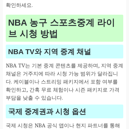
확인하세요.
NBA 농구 스포츠중계 라이
브 시청 방법
NBA TV와 지역 중계 채널
NBA TV는 기본 중계 콘텐츠를 제공하며, 지역 중계
채널은 거주지에 따라 시청 가능 범위가 달라집니
다. 케이블이나 스트리밍 패키지에서 포함 여부를
확인하고, 간혹 무료 체험이나 시즌 패키지로 가격
부담을 낮출 수 있습니다.
국제 중계권과 시청 옵션
국제 시청은 NBA 공식 앱이나 현지 파트너를 통해