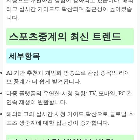
시청으로 개인화된 경험이 강화되고 있습니다. 해외
리그 실시간 가이드도 확산되며 접근성이 높아졌습
니다.
스포츠중계의 최신 트렌드
세부항목
AI 기반 추천과 개인화 방송으로 관심 종목의 라이
브 중계가 더 쉽게 발견됩니다.
다중 플랫폼의 유연한 시청 경험: TV, 모바일, PC 간
연속 재생이 원활합니다.
해외리그의 실시간 시청 가이드 확산으로 글로벌 스
포츠 생중계에 대한 접근성이 증가합니다.