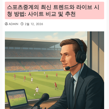
스포츠중계의 최신 트렌드와 라이브 시
청 방법: 사이트 비교 및 추천
ADMIN
2월 12, 2026