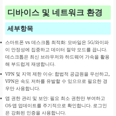
디바이스 및 네트워크 환경
세부항목
스마트폰 vs 데스크톱 최적화: 모바일은 5G/와이파
이 안정성에 집중하고 데이터 절약 모드를 끕니다.
데스크톱은 최신 브라우저와 하드웨어 가속을 활용
해 부드럽게 재생합니다.
VPN 및 지역 제한 이슈: 합법적 공급원을 우선하고,
VPN은 속도 저하를 유발할 수 있으므로 필요한 경
우만 사용합니다.
앱 권한 관리 및 보안: 필요 최소 권한만 부여하고
OS·앱 업데이트를 주기적으로 확인합니다. 로그인
은 강화된 인증을 사용합니다.