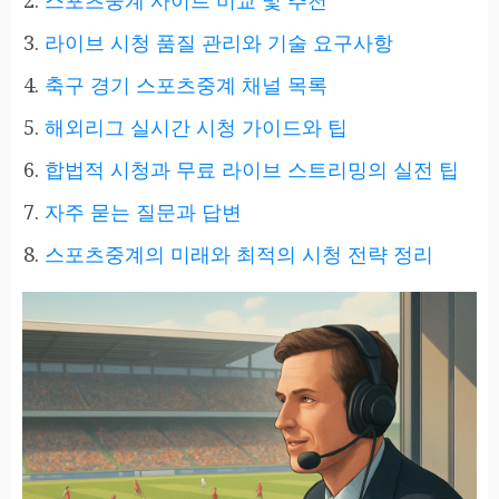
스포츠중계 사이트 비교 및 추천
라이브 시청 품질 관리와 기술 요구사항
축구 경기 스포츠중계 채널 목록
해외리그 실시간 시청 가이드와 팁
합법적 시청과 무료 라이브 스트리밍의 실전 팁
자주 묻는 질문과 답변
스포츠중계의 미래와 최적의 시청 전략 정리