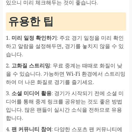
있으니 미리 체크해두는 것이 좋습니다.
유용한 팁
1.
미리 일정 확인하기
: 주요 경기 일정을 미리 확인
하고 알람을 설정해두면, 경기를 놓치지 않을 수 있
습니다.
2.
고화질 스트리밍
: 무료 중계는 때때로 화질이 낮
을 수 있습니다. 가능하면 Wi-Fi 환경에서 스트리밍
하여 더 나은 화질로 경기를 즐기세요.
3.
소셜 미디어 활용
: 경기가 시작되기 전에 소셜 미
디어를 통해 중계 링크를 공유받는 것도 좋은 방법
입니다. 많은 팬들이 실시간 소식을 전하므로 유용
합니다.
4.
팬 커뮤니티 참여
: 다양한 스포츠 팬 커뮤니티에