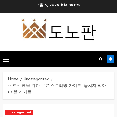
Skip
8월 6, 2026
1:15:37 PM
to
content
Primary
Menu
Home
Uncategorized
스포츠 팬을 위한 무료 스트리밍 가이드: 놓치지 말아
야 할 경기들!
Uncategorized