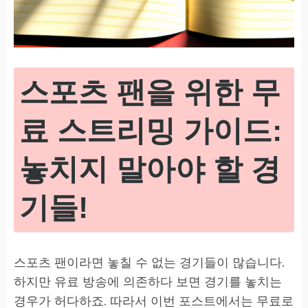
스포츠 팬을 위한 무
료 스트리밍 가이드:
놓치지 말아야 할 경
기들!
스포츠 팬이라면 놓칠 수 없는 경기들이 많습니다.
하지만 유료 방송에 의존하다 보면 경기를 놓치는
경우가 허다하죠. 따라서 이번 포스트에서는 무료로