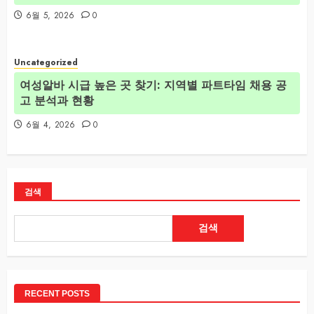
6월 5, 2026
0
Uncategorized
여성알바 시급 높은 곳 찾기: 지역별 파트타임 채용 공
고 분석과 현황
6월 4, 2026
0
검색
검색
RECENT POSTS