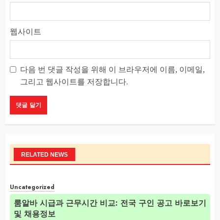
웹사이트
다음 번 댓글 작성을 위해 이 브라우저에 이름, 이메일,
그리고 웹사이트를 저장합니다.
RELATED NEWS
Uncategorized
룸알바 시급과 근무시간 비교: 전국 구인 공고 바로보기
및 채용정보