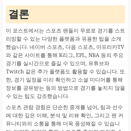
결론
이 포스트에서는 스포츠 팬들이 무료로 경기를 스트
리밍할 수 있는 다양한 플랫폼과 유용한 팁을 소개
했습니다. 네이버 스포츠, 다음 스포츠, 아프리카TV
와 같은 사이트를 통해 K리그, EPL, NBA 등의 주요
경기를 실시간으로 즐길 수 있으며, 유튜브와
Twitch 같은 추가 플랫폼도 활용할 수 있습니다. 또
한, 경기 일정을 미리 확인하고 소셜 미디어를 통해
정보를 공유받는 등의 방법으로 경기를 놓치지 않을
수 있는 팁도 강조했습니다.
스포츠 관람 경험은 단순한 중계를 넘어, 팀과 선수
에 대한 깊은 이해, 분석 및 리뷰 확인, 그리고 팬 커
뮤니티와의 소통을 통해 더욱 풍성해질 수 있습니