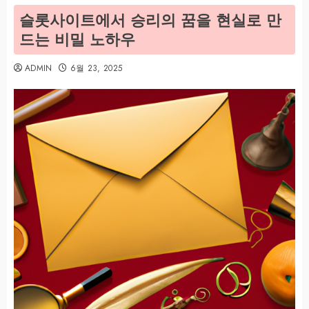
슬롯사이트에서 승리의 꿈을 현실로 만
드는 비밀 노하우
ADMIN
6월 23, 2025