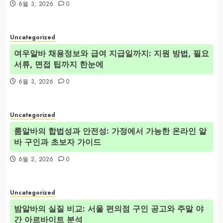
6월 3, 2026
0
Uncategorized
여우알바 채용정보와 급여 지급일까지: 지원 방법, 필요
서류, 면접 팁까지 한눈에
6월 3, 2026
0
Uncategorized
룸알바의 합법성과 안전성: 가정에서 가능한 온라인 알
바 구인과 초보자 가이드
6월 2, 2026
0
Uncategorized
밤알바의 실질 비교: 서울 편의점 구인 공고와 주말 야
간 아르바이트 분석