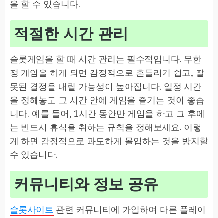
을 할 수 있습니다.
적절한 시간 관리
슬롯게임을 할 때 시간 관리는 필수적입니다. 무한
정 게임을 하게 되면 감정적으로 흔들리기 쉽고, 잘
못된 결정을 내릴 가능성이 높아집니다. 일정 시간
을 정해놓고 그 시간 안에 게임을 즐기는 것이 좋습
니다. 예를 들어, 1시간 동안만 게임을 하고 그 후에
는 반드시 휴식을 취하는 규칙을 정해보세요. 이렇
게 하면 감정적으로 과도하게 몰입하는 것을 방지할
수 있습니다.
커뮤니티와 정보 공유
슬롯사이트
관련 커뮤니티에 가입하여 다른 플레이