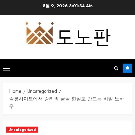
Skip
8월 9, 2026
3:01:35 AM
to
content
Primary
Menu
Home
Uncategorized
슬롯사이트에서 승리의 꿈을 현실로 만드는 비밀 노하
우
Uncategorized