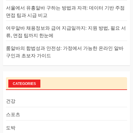
서울에서 유흥알바 구하는 방법과 자격: 데이터 기반 주점
면접 팁과 시급 비교
여우알바 채용정보와 급여 지급일까지: 지원 방법, 필요 서
류, 면접 팁까지 한눈에
룸알바의 합법성과 안전성: 가정에서 가능한 온라인 알바
구인과 초보자 가이드
CATEGORIES
건강
스포츠
도박