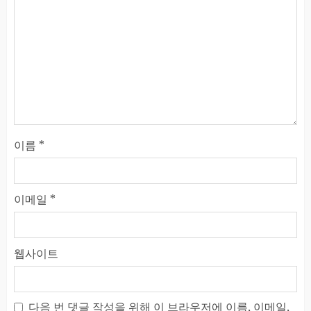
이름
*
이메일
*
웹사이트
다음 번 댓글 작성을 위해 이 브라우저에 이름, 이메일,