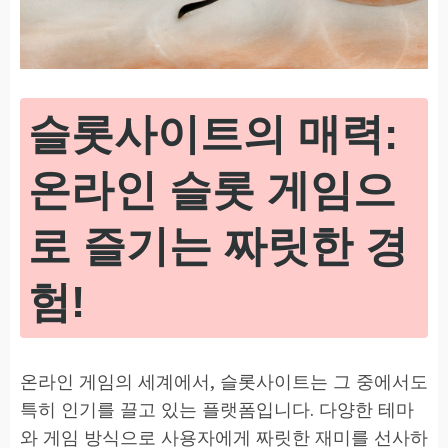
슬롯사이트의 매력:
온라인 슬롯 게임으
로 즐기는 짜릿한 경
험!
온라인 게임의 세계에서, 슬롯사이트는 그 중에서도
특히 인기를 끌고 있는 플랫폼입니다. 다양한 테마
와 게임 방식으로 사용자에게 짜릿한 재미를 선사하