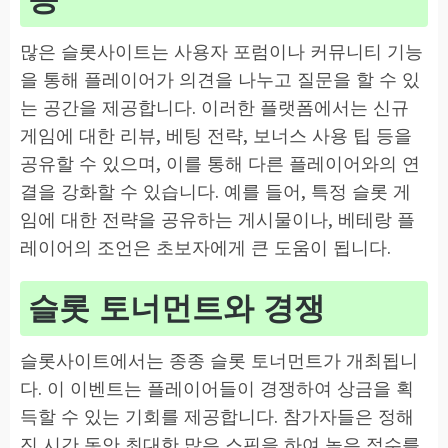
많은 슬롯사이트는 사용자 포럼이나 커뮤니티 기능
을 통해 플레이어가 의견을 나누고 질문을 할 수 있
는 공간을 제공합니다. 이러한 플랫폼에서는 신규
게임에 대한 리뷰, 베팅 전략, 보너스 사용 팁 등을
공유할 수 있으며, 이를 통해 다른 플레이어와의 연
결을 강화할 수 있습니다. 예를 들어, 특정 슬롯 게
임에 대한 전략을 공유하는 게시물이나, 베테랑 플
레이어의 조언은 초보자에게 큰 도움이 됩니다.
슬롯 토너먼트와 경쟁
슬롯사이트에서는 종종 슬롯 토너먼트가 개최됩니
다. 이 이벤트는 플레이어들이 경쟁하여 상금을 획
득할 수 있는 기회를 제공합니다. 참가자들은 정해
진 시간 동안 최대한 많은 스핀을 하여 높은 점수를