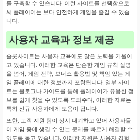
를 구축할 수 있습니다. 이런 사이트를 선택함으로
써 플레이어는 보다 안전하게 게임을 즐길 수 있습
니다.
사용자 교육과 정보 제공
슬롯사이트는 사용자 교육에도 많은 노력을 기울이
고 있습니다. 이러한 교육은 단순한 게임 규칙 설명
을 넘어, 게임 전략, 보너스 활용법 및 책임 있는 게
임 플레이에 대한 정보까지 포함됩니다. 일부 사이
트는 블로그나 가이드를 통해 플레이어가 유용한 정
보를 쉽게 찾을 수 있도록 도와주며, 이러한 자료는
특히 신규 사용자에게 도움이 됩니다.
또한, 고객 지원 팀이 상시 대기하고 있어 사용자들
이 게임 중에 생길 수 있는 문제를 빠르게 해결할 수
있도록 돕고 있습니다. 이러한 지원은 사용자 경험