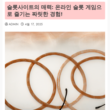
슬롯사이트의 매력: 온라인 슬롯 게임으
로 즐기는 짜릿한 경험!
ADMIN
4월 17, 2025