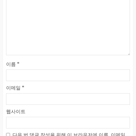
이름
*
이메일
*
웹사이트
다음 번 댓글 작성을 위해 이 브라우저에 이름, 이메일,